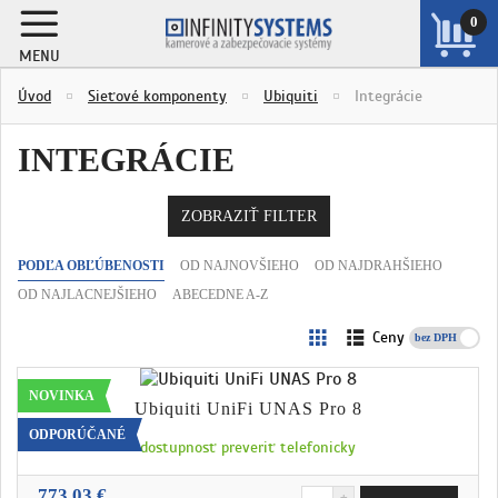
0
MENU
ZOBRAZIŤ
Úvod
Sieťové komponenty
Ubiquiti
Integrácie
KOŠÍK
INTEGRÁCIE
ZOBRAZIŤ FILTER
PODĽA OBĽÚBENOSTI
OD NAJNOVŠIEHO
OD NAJDRAHŠIEHO
OD NAJLACNEJŠIEHO
ABECEDNE A-Z
Ceny
s DPH
NOVINKA
Ubiquiti UniFi UNAS Pro 8
ODPORÚČANÉ
dostupnosť preveriť telefonicky
773,03 €