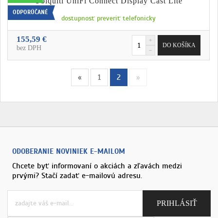
Ubiquiti UniFi Connect Display Cast Lite
ODPORÚČANÉ
dostupnosť preveriť telefonicky
155,59 €
bez DPH
«
1
2
»
ODOBERANIE NOVINIEK E-MAILOM
Chcete byť informovaní o akciách a zľavách medzi
prvými? Stačí zadať e-mailovú adresu.