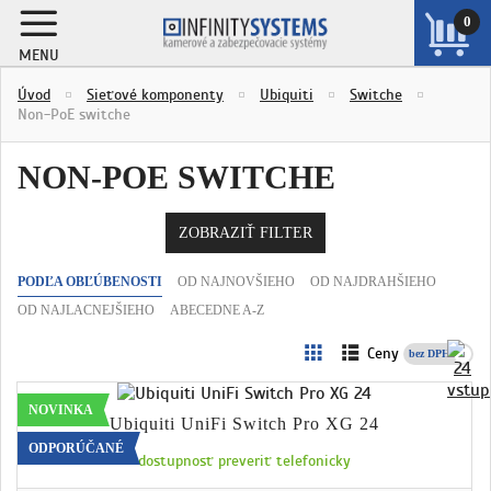
0
MENU
ZOBRAZIŤ
Úvod
Sieťové komponenty
Ubiquiti
Switche
KOŠÍK
Non-PoE switche
NON-POE SWITCHE
ZOBRAZIŤ FILTER
PODĽA OBĽÚBENOSTI
OD NAJNOVŠIEHO
OD NAJDRAHŠIEHO
OD NAJLACNEJŠIEHO
ABECEDNE A-Z
Ceny
s DPH
NOVINKA
Ubiquiti UniFi Switch Pro XG 24
ODPORÚČANÉ
dostupnosť preveriť telefonicky