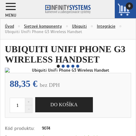
0
MENU
ZOBRAZIŤ
Úvod
Sieťové komponenty
Ubiquiti
Integrácie
KOŠÍK
Ubiquiti UniFi Phone G3 Wireless Handset
UBIQUITI UNIFI PHONE G3
WIRELESS HANDSET
88,35 €
bez DPH
Kód produktu:
9074