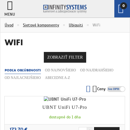
0
MENU
ZOBRAZI
Úvod
Sieťové komponenty
Ubiquiti
WiFi
KOŠÍK
WIFI
ZOBRAZIŤ FILTER
PODĽA OBĽÚBENOSTI
OD NAJNOVŠIEHO
OD NAJDRAHŠIEHO
OD NAJLACNEJŠIEHO
ABECEDNE A-Z
Ceny
s DPH
UBNT UniFi U7-Pro
dostupné do 1 dňa
173,70 €