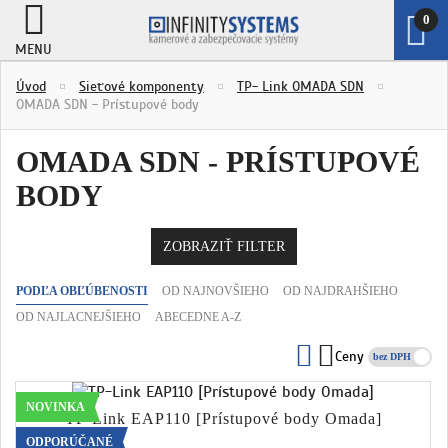
0
MENU
ZOBRAZ
Úvod
Sieťové komponenty
TP- Link OMADA SDN
KOŠÍK
OMADA SDN - Prístupové body
OMADA SDN - PRÍSTUPOVÉ
BODY
ZOBRAZIŤ FILTER
PODĽA OBĽÚBENOSTI
OD NAJNOVŠIEHO
OD NAJDRAHŠIEHO
OD NAJLACNEJŠIEHO
ABECEDNE A-Z
Ceny
s DPH
NOVINKA
TP-Link EAP110 [Prístupové body Omada]
ODPORÚČANÉ