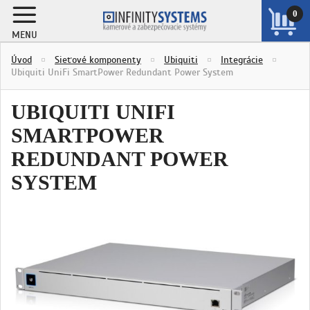
0
MENU
ZOBRAZIŤ
Úvod
Sieťové komponenty
Ubiquiti
Integrácie
KOŠÍK
Ubiquiti UniFi SmartPower Redundant Power System
UBIQUITI UNIFI
SMARTPOWER
REDUNDANT POWER
SYSTEM