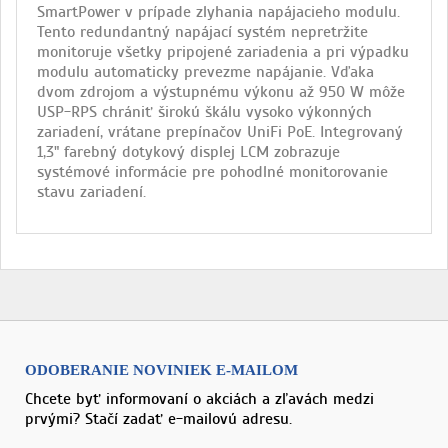
SmartPower v prípade zlyhania napájacieho modulu.
Tento redundantný napájací systém nepretržite
monitoruje všetky pripojené zariadenia a pri výpadku
modulu automaticky prevezme napájanie. Vďaka
dvom zdrojom a výstupnému výkonu až 950 W môže
USP-RPS chrániť širokú škálu vysoko výkonných
zariadení, vrátane prepínačov UniFi PoE. Integrovaný
1,3" farebný dotykový displej LCM zobrazuje
systémové informácie pre pohodlné monitorovanie
stavu zariadení.
ODOBERANIE NOVINIEK E-MAILOM
Chcete byť informovaní o akciách a zľavách medzi
prvými? Stačí zadať e-mailovú adresu.