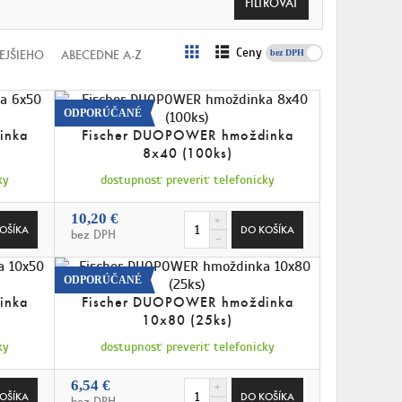
Ceny
s DPH
EJŠIEHO
ABECEDNE A-Z
ODPORÚČANÉ
inka
Fischer DUOPOWER hmoždinka
8x40 (100ks)
ky
dostupnosť preveriť telefonicky
10,20 €
bez DPH
ODPORÚČANÉ
inka
Fischer DUOPOWER hmoždinka
10x80 (25ks)
ky
dostupnosť preveriť telefonicky
6,54 €
bez DPH