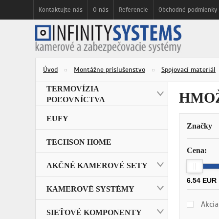
Kontaktujte nás
O nás
Referencie
Obchodné podmienky
Úvod
Montážne príslušenstvo
Spojovací materiál
TERMOVÍZIA
HMO
POĽOVNÍCTVA
EUFY
Značky
TECHSON HOME
Cena:
AKČNÉ KAMEROVÉ SETY
6.54 EUR
KAMEROVÉ SYSTÉMY
Akcia
SIEŤOVÉ KOMPONENTY