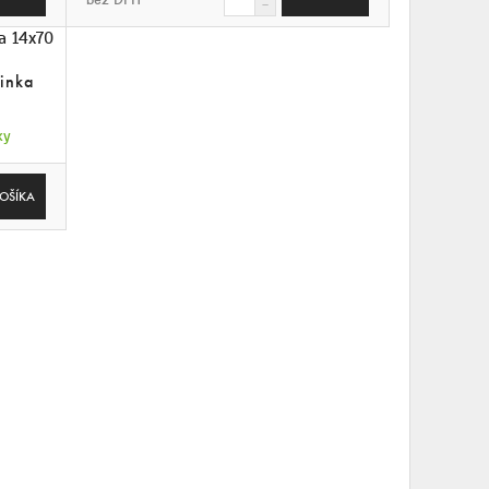
inka
ky