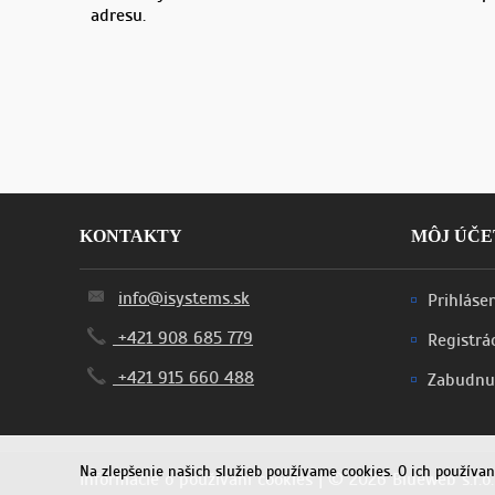
adresu.
KONTAKTY
MÔJ ÚČE
info@isystems.sk
Prihláse
+421 908 685 779
Registrá
+421 915 660 488
Zabudnu
Na zlepšenie našich služieb používame cookies. O ich použív
Informácie o používaní cookies
| © 2026 Blueweb s.r.o.