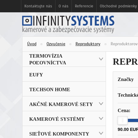
Kontaktujte nás
O nás
Referencie
Obchodné podmienky
Úvod
Ozvučenie
Reproduktory
Reproduktorov
TERMOVÍZIA
REPR
POĽOVNÍCTVA
EUFY
Značky
TECHSON HOME
Technick
AKČNÉ KAMEROVÉ SETY
Cena:
KAMEROVÉ SYSTÉMY
90.00 EU
SIEŤOVÉ KOMPONENTY