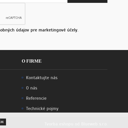
obných údajov pre marketingové účely.
O FIRME
Kontaktujte nás
O nás
Referencie
Technické pojmy
ÍM
Tvorba eshopu
od
Blueweb s.r.o.