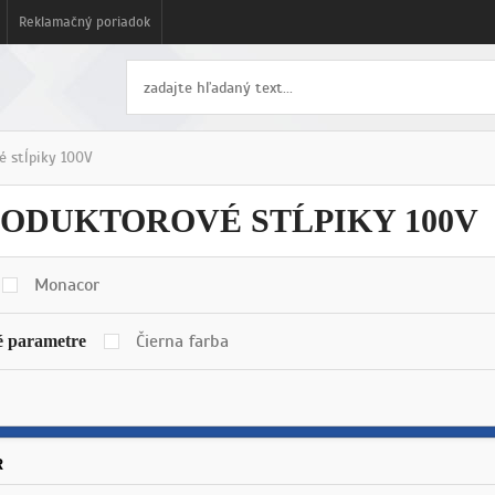
Reklamačný poriadok
é stĺpiky 100V
ODUKTOROVÉ STĹPIKY 100V
Monacor
Čierna farba
é parametre
R