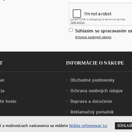
Súhlasím so spracovaním os
Ochrana osobných údajov
T
INFORMÁCIE O NÁKUPE
nie
Obchodné podmienky
cia
Ochrana osobných údajov
té heslo
Doprava a doručenie
Reklamačný poriadok
aní a možnostiach nastavenia sa môžete
bližšie informovať tu
.
SÚHLAS