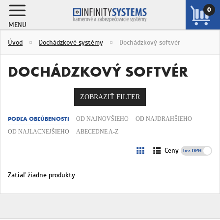
0
MENU
ZOBRAZIŤ
Úvod
Dochádzkové systémy
Dochádzkový softvér
KOŠÍK
DOCHÁDZKOVÝ SOFTVÉR
ZOBRAZIŤ FILTER
PODĽA OBĽÚBENOSTI
OD NAJNOVŠIEHO
OD NAJDRAHŠIEHO
OD NAJLACNEJŠIEHO
ABECEDNE A-Z
Ceny
s DPH
Zatiaľ žiadne produkty.