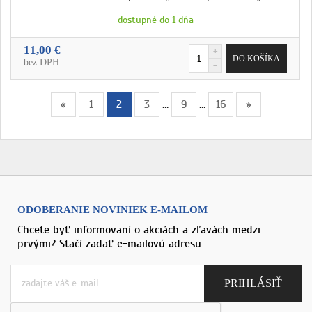
dostupné do 1 dňa
11,00 €
bez DPH
«
1
2
3
…
9
…
16
»
ODOBERANIE NOVINIEK E-MAILOM
Chcete byť informovaní o akciách a zľavách medzi
prvými? Stačí zadať e-mailovú adresu.