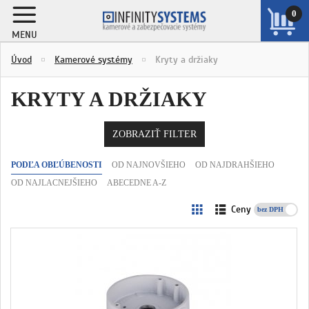
0
MENU
ZOBRAZIŤ
Úvod
Kamerové systémy
Kryty a držiaky
KOŠÍK
KRYTY A DRŽIAKY
ZOBRAZIŤ FILTER
PODĽA OBĽÚBENOSTI
OD NAJNOVŠIEHO
OD NAJDRAHŠIEHO
OD NAJLACNEJŠIEHO
ABECEDNE A-Z
Ceny
s DPH