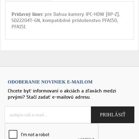
pre Dahua kamery IPC-HDW [RP-Z],
Prídavný límec
SD22204T-GN, kompatibilné príslušenstvo PFA150,
PFA151
ODOBERANIE NOVINIEK E-MAILOM
Chcete byť informovaní o akciách a zľavách medzi
prvými? Stačí zadať e-mailovú adresu.