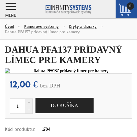
0
MENU
ZOBRAZIŤ
Úvod
Kamerové systémy
Kryty a držiaky
KOŠÍK
Dahua PFA137 prídavný límec pre kamery
DAHUA PFA137 PRÍDAVNÝ
LÍMEC PRE KAMERY
12,00 €
bez DPH
Kód produktu:
1784