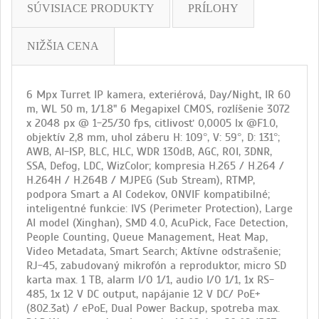
SÚVISIACE PRODUKTY
PRÍLOHY
NIŽŠIA CENA
6 Mpx Turret IP kamera, exteriérová, Day/Night, IR 60
m, WL 50 m, 1/1.8" 6 Megapixel CMOS, rozlíšenie 3072
x 2048 px @ 1-25/30 fps, citlivosť 0,0005 lx @F1.0,
objektív 2,8 mm, uhol záberu H: 109°, V: 59°, D: 131°;
AWB, AI-ISP, BLC, HLC, WDR 130dB, AGC, ROI, 3DNR,
SSA, Defog, LDC, WizColor; kompresia H.265 / H.264 /
H.264H / H.264B / MJPEG (Sub Stream), RTMP,
podpora Smart a AI Codekov, ONVIF kompatibilné;
inteligentné funkcie: IVS (Perimeter Protection), Large
AI model (Xinghan), SMD 4.0, AcuPick, Face Detection,
People Counting, Queue Management, Heat Map,
Video Metadata, Smart Search; Aktívne odstrašenie;
RJ-45, zabudovaný mikrofón a reproduktor, micro SD
karta max. 1 TB, alarm I/O 1/1, audio I/O 1/1, 1x RS-
485, 1x 12 V DC output, napájanie 12 V DC/ PoE+
(802.3at) / ePoE, Dual Power Backup, spotreba max.