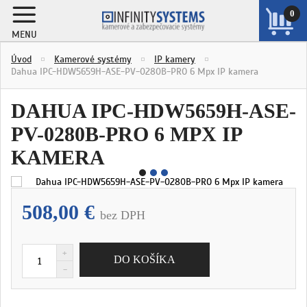
0
MENU
ZOBRAZIŤ
Úvod
Kamerové systémy
IP kamery
KOŠÍK
Dahua IPC-HDW5659H-ASE-PV-0280B-PRO 6 Mpx IP kamera
DAHUA IPC-HDW5659H-ASE-
PV-0280B-PRO 6 MPX IP
KAMERA
508,00 €
bez DPH