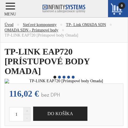
0
MENU
ZOBRAZIŤ
Úvod
Sieťové komponenty
TP- Link OMADA SDN
KOŠÍK
OMADA SDN - Prístupové body
TP-LINK EAP720 [Prístupové body Omada]
TP-LINK EAP720
[PRÍSTUPOVÉ BODY
OMADA]
116,02 €
bez DPH