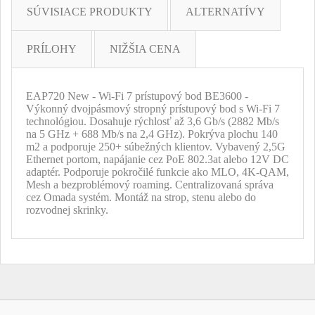
SÚVISIACE PRODUKTY
ALTERNATÍVY
PRÍLOHY
NIŽŠIA CENA
EAP720 New - Wi-Fi 7 prístupový bod BE3600 -
Výkonný dvojpásmový stropný prístupový bod s Wi-Fi 7
technológiou. Dosahuje rýchlosť až 3,6 Gb/s (2882 Mb/s
na 5 GHz + 688 Mb/s na 2,4 GHz). Pokrýva plochu 140
m2 a podporuje 250+ súbežných klientov. Vybavený 2,5G
Ethernet portom, napájanie cez PoE 802.3at alebo 12V DC
adaptér. Podporuje pokročilé funkcie ako MLO, 4K-QAM,
Mesh a bezproblémový roaming. Centralizovaná správa
cez Omada systém. Montáž na strop, stenu alebo do
rozvodnej skrinky.