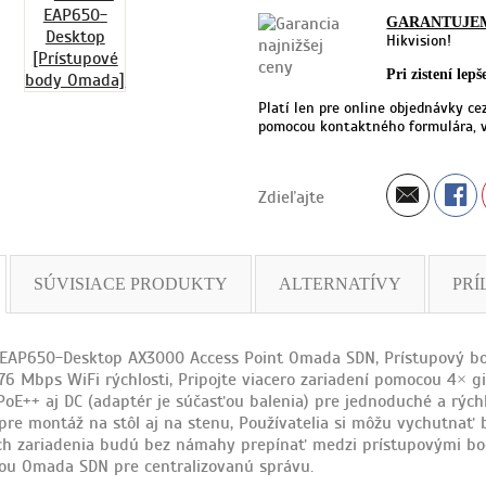
GARANTUJE
Hikvision!
Pri zistení lep
Platí len pre online objednávky ce
pomocou kontaktného formulára, v
Zdieľajte
SÚVISIACE PRODUKTY
ALTERNATÍVY
PRÍ
EAP650-Desktop AX3000 Access Point Omada SDN, Prístupový bo
76 Mbps WiFi rýchlosti, Pripojte viacero zariadení pomocou 4× g
PoE++ aj DC (adaptér je súčasťou balenia) pre jednoduché a rýchl
 pre montáž na stôl aj na stenu, Používatelia si môžu vychutnať
ch zariadenia budú bez námahy prepínať medzi prístupovými bodm
ou Omada SDN pre centralizovanú správu.