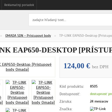
Reklamačný poriadok
OMADA SDN - Prístupové body
TP-LINK EAP650-Desktop [Prístup
INK EAP650-DESKTOP [PRÍST
124,00 €
bez DPH
Kód produktu:
8505
Dostupnosť:
dostupnosť pr
Záruka:
24 mesiacov
Značka: