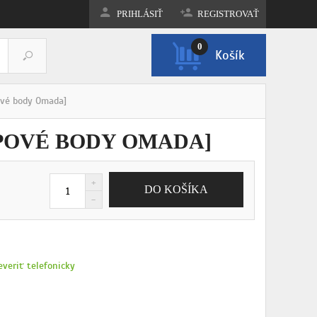
PRIHLÁSIŤ
REGISTROVAŤ
0
Košík
ZOBRAZIŤ KOŠÍK
ové body Omada]
UPOVÉ BODY OMADA]
everiť telefonicky