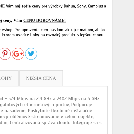
Vám najlepšie ceny pre výrobky Dahua, Sony, Camplus a
ME
šej ceny, Vám
CENU DOROVNÁME!
z eshop. Pre upravenie cien nás kontaktujte mailom, alebo
 ktorom uveďte linky na rovnaký produkt s lepšou cenou.
LOHY
NIŽŠIA CENA
d - 574 Mbps na 2,4 GHz a 2402 Mbps na 5 GHz
igabitových ethernetových portov, Podporuje
e nasadenie, Poskytnite flexibilné inštalačné
 bezproblémové streamovanie v celom objekte,
i, Centralizovaná správa cloudu: Integruje sa s