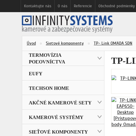
Kontaktujte nás
O nás
Referencie
Obchodné podmienky
Úvod
Sieťové komponenty
TP- Link OMADA SDN
TERMOVÍZIA
TP-L
POĽOVNÍCTVA
EUFY
TECHSON HOME
AKČNÉ KAMEROVÉ SETY
KAMEROVÉ SYSTÉMY
SIEŤOVÉ KOMPONENTY