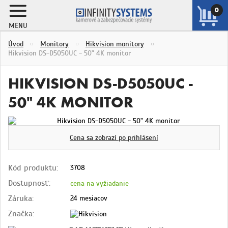
0
MENU
ZOBRAZIŤ
Úvod
Monitory
Hikvision monitory
KOŠÍK
Hikvision DS-D5050UC - 50" 4K monitor
HIKVISION DS-D5050UC -
50" 4K MONITOR
Cena sa zobrazí po prihlásení
Kód produktu:
3708
Dostupnosť:
cena na vyžiadanie
Záruka:
24 mesiacov
Značka: