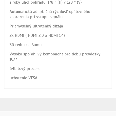
široký uhol pohľadu: 178 ° (H) / 178 ° (V)
Automatická adaptačná rýchlosť opätovného
zobrazenia pri vstupe signálu
Priemyselný ultratenký dizajn
2x HDMI ( HDMI 2.0 a HDMI 1.4)
3D redukcia šumu
Vysoko spoľahlivý komponent pre dobu prevádzky
16/7
64bitový procesor
uchytenie VESA