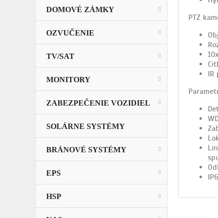
DOMOVÉ ZÁMKY
PTZ kam
OZVUČENIE
Obj
Ro
10
TV/SAT
Cit
IR
MONITORY
Parametr
ZABEZPEČENIE VOZIDIEL
Det
WD
SOLÁRNE SYSTÉMY
Za
Lo
Li
BRÁNOVÉ SYSTÉMY
sp
Od
EPS
IP
HSP