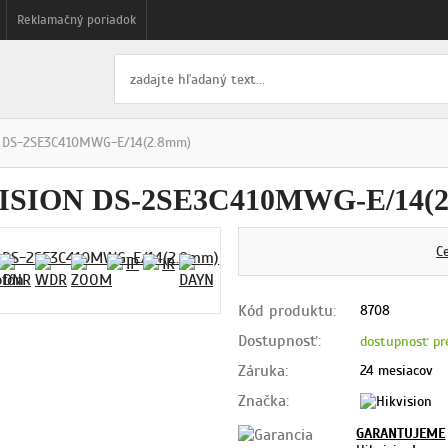
Reklamačný poriadok
n DS-2SE3C410MWG-E/14(2.8mm)
ISION DS-2SE3C410MWG-E/14(
C
Kód produktu:
8708
Dostupnosť:
dostupnosť pr
Záruka:
24 mesiacov
Značka:
GARANTUJEME