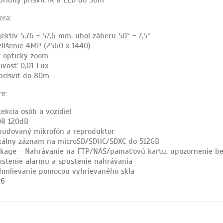
era:
ektív 5,76 - 57,6 mm, uhol záberu 50° - 7,5°
zlíšenie 4MP (2560 x 1440)
x optický zoom
livosť 0,01 Lux
 prísvit do 80m
e:
ekcia osôb a vozidiel
R 120dB
budovaný mikrofón a reproduktor
kálny záznam na microSD/SDHC/SDXC do 512GB
nkage - Nahrávanie na FTP/NAS/pamäťovú kartu, upozornenie bez
ustenie alarmu a spustenie nahrávania
hmlievanie pomocou vyhrievaného skla
66