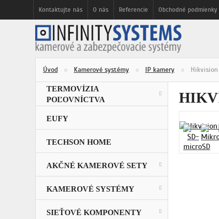
Kontaktujte nás
O nás
Referencie
Obchodné podmienky
Úvod
Kamerové systémy
IP kamery
Hikvisio
TERMOVÍZIA
HIKV
POĽOVNÍCTVA
EUFY
TECHSON HOME
AKČNÉ KAMEROVÉ SETY
KAMEROVÉ SYSTÉMY
SIEŤOVÉ KOMPONENTY