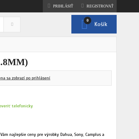
PRIHLÁSIŤ
REGISTROVAŤ
0
Košík
ZOBRAZIŤ KOŠÍK
2.8MM)
ena sa zobrazí po prihlásení
everiť telefonicky
Vám najlepšie ceny pre výrobky Dahua, Sony, Camplus a