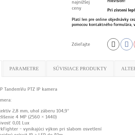
Hikvision!
Pri zistení le
Platí len pre online objednávky ce
pomocou kontaktného formulára, v
Zdieľajte
PARAMETRE
SÚVISIACE PRODUKTY
ALTE
 TandemVu PTZ IP kamera
amera:
jektív 2,8 mm, uhol záberu 104,9°
zlíšenie 4 MP (2560 × 1440)
livosť 0,01 Lux
rkFighter - vynikajúci výkon pri slabom osvetlení
bridný prísvit IR a LED do 30m