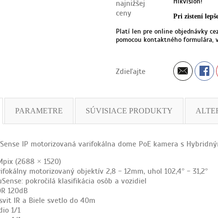
Hikvision!
Pri zistení lep
Platí len pre online objednávky ce
pomocou kontaktného formulára, v
Zdieľajte
PARAMETRE
SÚVISIACE PRODUKTY
ALTE
ense IP motorizovaná varifokálna dome PoE kamera s Hybridný
Mpix (2688 × 1520)
ifokálny motorizovaný objektív 2,8 - 12mm, uhol 102,4° - 31,2°
Sense: pokročilá klasifikácia osôb a vozidiel
R 120dB
svit IR a Biele svetlo do 40m
io 1/1