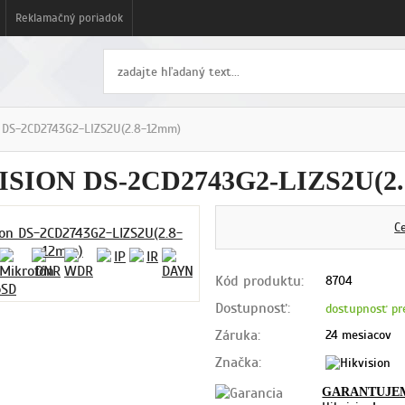
Reklamačný poriadok
n DS-2CD2743G2-LIZS2U(2.8-12mm)
ISION DS-2CD2743G2-LIZS2U(2
C
Kód produktu:
8704
Dostupnosť:
dostupnosť pr
Záruka:
24 mesiacov
Značka:
GARANTUJE