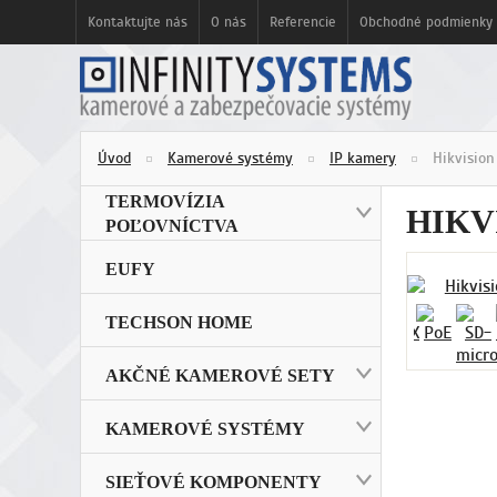
Kontaktujte nás
O nás
Referencie
Obchodné podmienky
Úvod
Kamerové systémy
IP kamery
Hikvisio
TERMOVÍZIA
HIKV
POĽOVNÍCTVA
EUFY
TECHSON HOME
AKČNÉ KAMEROVÉ SETY
KAMEROVÉ SYSTÉMY
SIEŤOVÉ KOMPONENTY