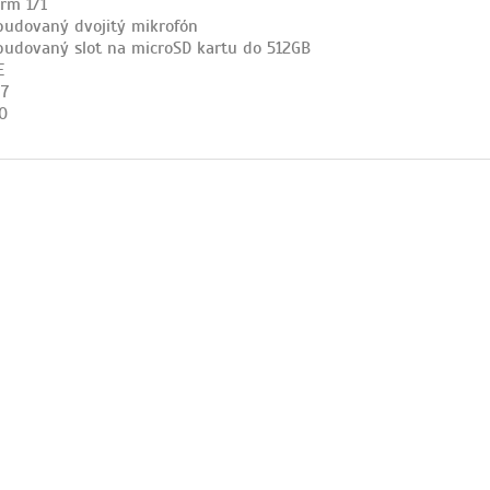
arm 1/1
budovaný dvojitý mikrofón
budovaný slot na microSD kartu do 512GB
E
67
0