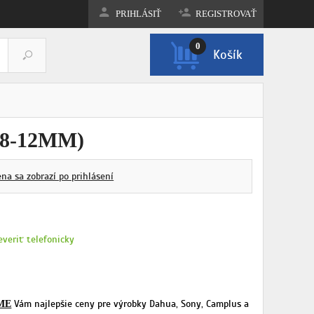
PRIHLÁSIŤ
REGISTROVAŤ
0
Košík
ZOBRAZIŤ KOŠÍK
.8-12MM)
ena sa zobrazí po prihlásení
everiť telefonicky
Vám najlepšie ceny pre výrobky Dahua, Sony, Camplus a
ME