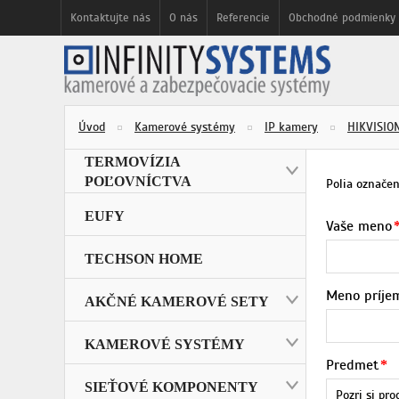
Kontaktujte nás
O nás
Referencie
Obchodné podmienky
Úvod
Kamerové systémy
IP kamery
HIKVISIO
TERMOVÍZIA
POĽOVNÍCTVA
Polia označe
EUFY
Vaše meno
TECHSON HOME
Meno príje
AKČNÉ KAMEROVÉ SETY
KAMEROVÉ SYSTÉMY
Predmet
SIEŤOVÉ KOMPONENTY