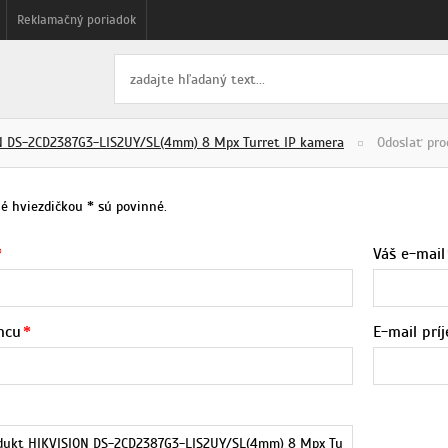
Reklamačný poriadok
N DS-2CD2387G3-LIS2UY/SL(4mm) 8 Mpx Turret IP kamera
Odoslať pr
né hviezdičkou
sú povinné.
*
Váš e-mail
mcu
E-mail prí