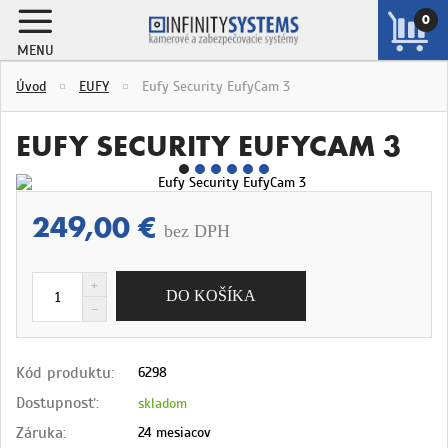
0
MENU
ZOBRAZIŤ
Úvod
EUFY
Eufy Security EufyCam 3
KOŠÍK
EUFY SECURITY EUFYCAM 3
249,00 €
bez DPH
Kód produktu:
6298
Dostupnosť:
skladom
Záruka:
24 mesiacov