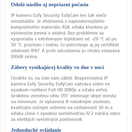
Odolá násiliu aj nepriazni počasia
IP kameru Eufy Security EufyCam len tak niečo
nerozhádže. Je zhotovená z najmodernejšieho
kompozitného materiálu ASA, vďaka ktorému je
výnimočne pevná a odolná. Bez problémov sa
vysporiada s extrémnymi teplotami od –20 °C až po
50 °C, prachom i vodou, čo potvrdzuje aj jej certifikát
odolnosti IP67. A proti odcudzeniu ju chráni vstavaná
100dB siréna.
Zábery vynikajúcej kvality vo dne v noci
Chráňte to, na čom vám záleží. Bezpečnostná IP
kamera Eufy Security EufyCam nahráva video vo
vysokom rozlíšení Full HD 1080p a vďaka veľmi
širokému zornému uhlu 135° eliminuje slepé miesta
na minimum. Je vybavená 8-násobným zoomom,
kvalitným nočným videním na vzdialenosť 10 m a
vďaka clone s vysokou svetelnosťou f2.2 natáča ostro
za všetkých svetelných podmienok.
Jednoduché ovládanie