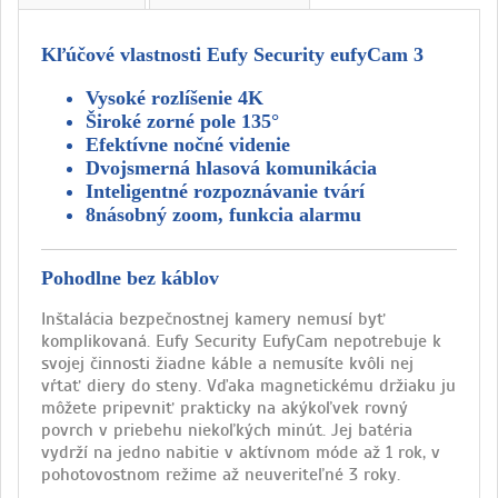
Kľúčové vlastnosti Eufy Security eufyCam 3
Vysoké rozlíšenie 4K
Široké zorné pole 135°
Efektívne nočné videnie
Dvojsmerná hlasová komunikácia
Inteligentné rozpoznávanie tvárí
8násobný zoom, funkcia alarmu
Pohodlne bez káblov
Inštalácia bezpečnostnej kamery nemusí byť
komplikovaná. Eufy Security EufyCam nepotrebuje k
svojej činnosti žiadne káble a nemusíte kvôli nej
vŕtať diery do steny. Vďaka magnetickému držiaku ju
môžete pripevniť prakticky na akýkoľvek rovný
povrch v priebehu niekoľkých minút. Jej batéria
vydrží na jedno nabitie v aktívnom móde až 1 rok, v
pohotovostnom režime až neuveriteľné 3 roky.