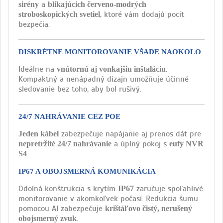
a
sirény
blikajúcich červeno-modrých
, ktoré vám dodajú pocit
stroboskopických svetiel
bezpečia.
DISKRÉTNE MONITOROVANIE VŠADE NAOKOLO
Ideálne na
.
vnútornú aj vonkajšiu inštaláciu
Kompaktný a nenápadný dizajn umožňuje účinné
sledovanie bez toho, aby bol rušivý.
24/7 NAHRÁVANIE CEZ POE
zabezpečuje napájanie aj prenos dát pre
Jeden kábel
a úplný pokoj s
nepretržité 24/7 nahrávanie
eufy NVR
.
S4
IP67 A OBOJSMERNÁ KOMUNIKÁCIA
Odolná konštrukcia s krytím
zaručuje spoľahlivé
IP67
monitorovanie v akomkoľvek počasí. Redukcia šumu
pomocou AI zabezpečuje
krištáľovo čistý, nerušený
.
obojsmerný zvuk