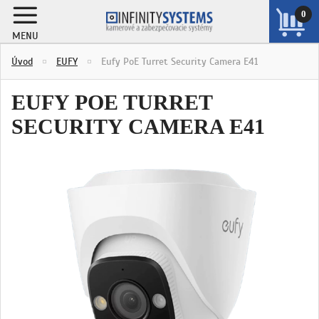
0
MENU
ZOBRAZIŤ
Úvod
EUFY
Eufy PoE Turret Security Camera E41
KOŠÍK
EUFY POE TURRET
SECURITY CAMERA E41