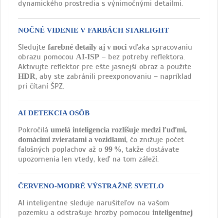
dynamického prostredia s výnimočnými detailmi.
NOČNÉ VIDENIE V FARBÁCH STARLIGHT
Sledujte
vďaka spracovaniu
farebné detaily aj v noci
obrazu pomocou
– bez potreby reflektora.
AI-ISP
Aktivujte reflektor pre ešte jasnejší obraz a použite
, aby ste zabránili preexponovaniu – napríklad
HDR
pri čítaní ŠPZ.
AI DETEKCIA OSÔB
Pokročilá
umelá inteligencia rozlišuje medzi ľuďmi,
, čo znižuje počet
domácimi zvieratami a vozidlami
falošných poplachov až o
, takže dostávate
99 %
upozornenia len vtedy, keď na tom záleží.
ČERVENO-MODRÉ VÝSTRAŽNÉ SVETLO
AI inteligentne sleduje narušiteľov na vašom
pozemku a odstrašuje hrozby pomocou
inteligentnej