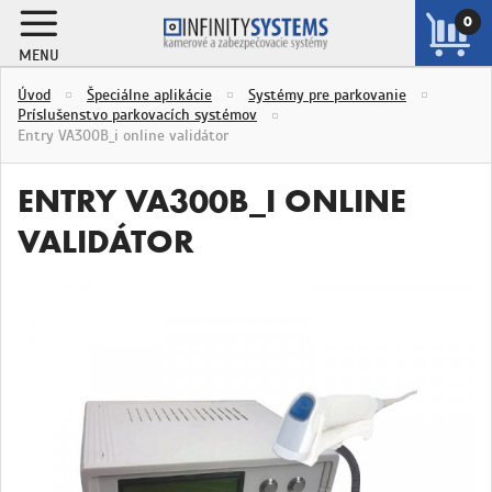
0
MENU
ZOBRAZIŤ
Úvod
Špeciálne aplikácie
Systémy pre parkovanie
KOŠÍK
Príslušenstvo parkovacích systémov
Entry VA300B_i online validátor
ENTRY VA300B_I ONLINE
VALIDÁTOR