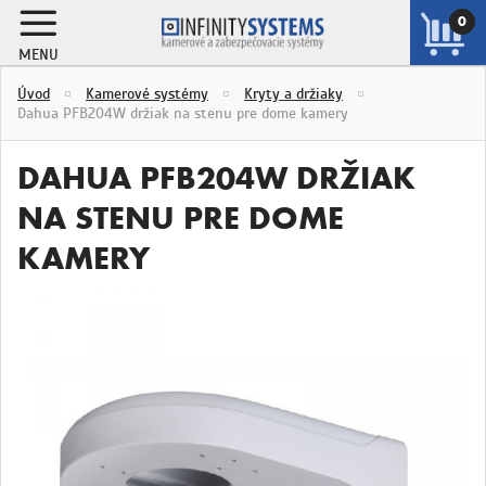
0
MENU
ZOBRAZIŤ
Úvod
Kamerové systémy
Kryty a držiaky
KOŠÍK
Dahua PFB204W držiak na stenu pre dome kamery
DAHUA PFB204W DRŽIAK
NA STENU PRE DOME
KAMERY