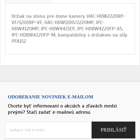
Držiak na stenu pre dome kamery HAC-HDW2220RP-
VF/1200RP-VF, HAC-HDW1100/2220MP, IPC-
HDW4120MP, IPC-HDW4421EP, IPC-HDBW4220FP-AS,
IPC-HDBW4220FP-M, kompatibilný s držiakom na stĺp
PFA152
ODOBERANIE NOVINIEK E-MAILOM
Chcete byť informovaní o akciách a zľavách medzi
prvými? Stačí zadať e-mailovú adresu.