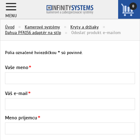
0
MENU
ZOBRAZIŤ
Úvod
Kamerové systémy
Kryty a držiaky
KOŠÍK
Dahua PFA156 adaptér na stlp
Odoslať produkt e-mailom
Polia označené hviezdičkou
sú povinné.
*
Vaše meno
Váš e-mail
Meno príjemcu