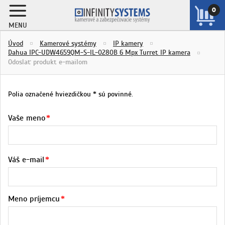
0
MENU
ZOBRAZIŤ
Úvod
Kamerové systémy
IP kamery
KOŠÍK
Dahua IPC-UDW4659QM-S-IL-0280B 6 Mpx Turret IP kamera
Odoslať produkt e-mailom
Polia označené hviezdičkou
sú povinné.
*
Vaše meno
Váš e-mail
Meno príjemcu