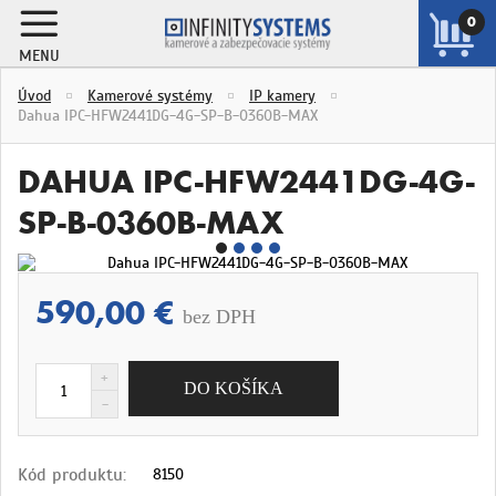
0
MENU
ZOBRAZIŤ
Úvod
Kamerové systémy
IP kamery
KOŠÍK
Dahua IPC-HFW2441DG-4G-SP-B-0360B-MAX
DAHUA IPC-HFW2441DG-4G-
SP-B-0360B-MAX
590,00 €
bez DPH
Kód produktu:
8150