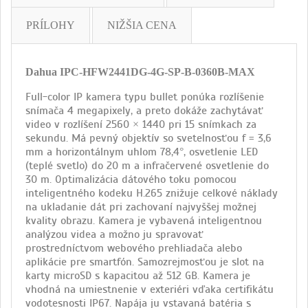
PRÍLOHY
NIŽŠIA CENA
Dahua IPC-HFW2441DG-4G-SP-B-0360B-MAX
Full-color IP kamera typu bullet ponúka rozlíšenie
snímača 4 megapixely, a preto dokáže zachytávať
video v rozlíšení 2560 × 1440 pri 15 snímkach za
sekundu. Má pevný objektív so svetelnosťou f = 3,6
mm a horizontálnym uhlom 78,4°, osvetlenie LED
(teplé svetlo) do 20 m a infračervené osvetlenie do
30 m. Optimalizácia dátového toku pomocou
inteligentného kodeku H.265 znižuje celkové náklady
na ukladanie dát pri zachovaní najvyššej možnej
kvality obrazu. Kamera je vybavená inteligentnou
analýzou videa a možno ju spravovať
prostredníctvom webového prehliadača alebo
aplikácie pre smartfón. Samozrejmosťou je slot na
karty microSD s kapacitou až 512 GB. Kamera je
vhodná na umiestnenie v exteriéri vďaka certifikátu
vodotesnosti IP67. Napája ju vstavaná batéria s