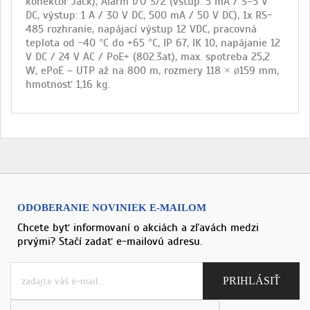
konektor Jack), Alarm I/O 3/2 (vstup: 5 mA / 3–5 V
DC, výstup: 1 A / 30 V DC, 500 mA / 50 V DC), 1x RS-
485 rozhranie, napájací výstup 12 VDC, pracovná
teplota od -40 °C do +65 °C, IP 67, IK 10, napájanie 12
V DC / 24 V AC / PoE+ (802.3at), max. spotreba 25,2
W, ePoE – UTP až na 800 m, rozmery 118 × ø159 mm,
hmotnosť 1,16 kg.
ODOBERANIE NOVINIEK E-MAILOM
Chcete byť informovaní o akciách a zľavách medzi
prvými? Stačí zadať e-mailovú adresu.