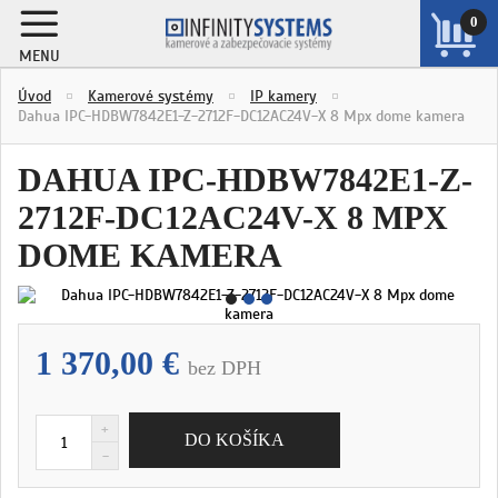
0
MENU
ZOBRAZIŤ
Úvod
Kamerové systémy
IP kamery
KOŠÍK
Dahua IPC-HDBW7842E1-Z-2712F-DC12AC24V-X 8 Mpx dome kamera
DAHUA IPC-HDBW7842E1-Z-
2712F-DC12AC24V-X 8 MPX
DOME KAMERA
1 370,00 €
bez DPH