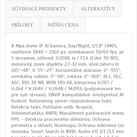
SÚVISIACE PRODUKTY
ALTERNATÍVY
PRÍLOHY
NIŽŠIA CENA
8 Mpx dome IP AI kamera, Day/Night, 1/1.8" CMOS,
rozlíšenie 3840 × 2160 px, snímkovanie 50/60 fps, až
5 streamov, citlivosť 0,0006 lx / F1.6 (Color 30 IRE),
motorický zoom objektív 2,7–12 mm, uhol záberu H:
105°–48°, V: 55°–27°, horizontálne otáčanie: 0°–355°,
vertikálny náklon: 0°–90°, rotácia: 0°–360°, BLC, HLC,
AGC, ROI, 3D NR, WDR 140 dB, kompresia H.265 /
H.264 / H.264H / H.264B / MJPEG (podporované len
pre sub-stream), ONVIF kompatibilná. Inteligentné AI
funkcie: Autonómny server rozpoznávania tvárí,
Detekcia tvárí, Počítanie osôb, Acupick,
Videometadáta, ANPR, Manažment parkovacích miest,
PPE – detekcia pracovného oblečenia, Ochrana
perimetra a oblastí, Heatmapa, Ochrana súkromia tzv.
mozaika, Smart Search (s NVR). Audio I/O 1/1 (3,5 mm