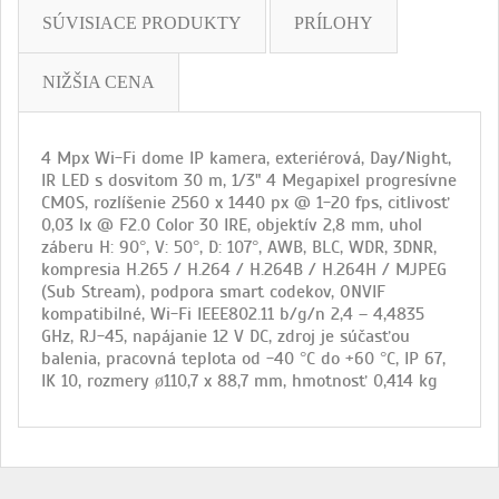
SÚVISIACE PRODUKTY
PRÍLOHY
NIŽŠIA CENA
4 Mpx Wi-Fi dome IP kamera, exteriérová, Day/Night,
IR LED s dosvitom 30 m, 1/3" 4 Megapixel progresívne
CMOS, rozlíšenie 2560 x 1440 px @ 1-20 fps, citlivosť
0,03 lx @ F2.0 Color 30 IRE, objektív 2,8 mm, uhol
záberu H: 90°, V: 50°, D: 107°, AWB, BLC, WDR, 3DNR,
kompresia H.265 / H.264 / H.264B / H.264H / MJPEG
(Sub Stream), podpora smart codekov, ONVIF
kompatibilné, Wi-Fi IEEE802.11 b/g/n 2,4 – 4,4835
GHz, RJ-45, napájanie 12 V DC, zdroj je súčasťou
balenia, pracovná teplota od -40 °C do +60 °C, IP 67,
IK 10, rozmery ø110,7 x 88,7 mm, hmotnosť 0,414 kg