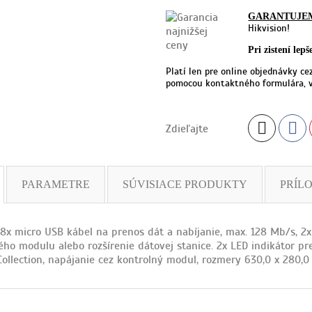
GARANTUJE
Hikvision!
Pri zistení lep
Platí len pre online objednávky ce
pomocou kontaktného formulára, v
Zdieľajte
PARAMETRE
SÚVISIACE PRODUKTY
PRÍL
 8x micro USB kábel na prenos dát a nabíjanie, max. 128 Mb/s, 2x 
ého modulu alebo rozšírenie dátovej stanice. 2x LED indikátor pre
 Collection, napájanie cez kontrolný modul, rozmery 630,0 x 280,