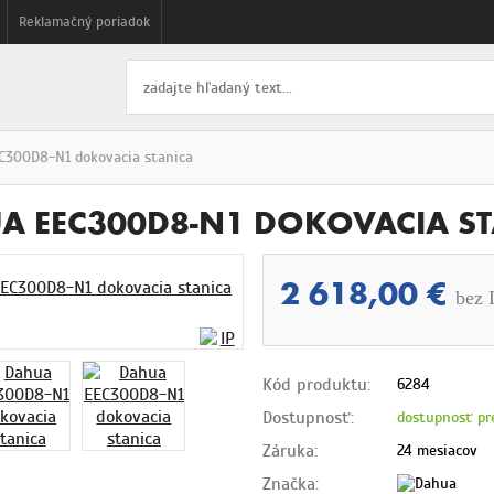
Reklamačný poriadok
C300D8-N1 dokovacia stanica
A EEC300D8-N1 DOKOVACIA S
2 618,00 €
bez
Kód produktu:
6284
Dostupnosť:
dostupnosť pr
Záruka:
24 mesiacov
Značka: