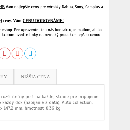
Vám najlepšie ceny pre výrobky Dahua, Sony, Camplus a
ME
šej ceny, Vám
CENU DOROVNÁME!
z eshop. Pre upravenie cien nás kontaktujte mailom, alebo
 ktorom uveďte linky na rovnaký produkt s lepšou cenou.
OHY
NIŽŠIA CENA
rozšíriteľný port na každej strane pre pripojenie
 každý dok (nabíjanie a data), Auto Collection,
0 x 147,2 mm, hmotnosť 8,36 kg