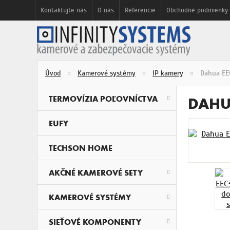
Kontaktujte nás
O nás
Referencie
Obchodné podmienky
Úvod
Kamerové systémy
IP kamery
Dahua EE
DAHU
TERMOVÍZIA POĽOVNÍCTVA
EUFY
TECHSON HOME
AKČNÉ KAMEROVÉ SETY
KAMEROVÉ SYSTÉMY
SIEŤOVÉ KOMPONENTY