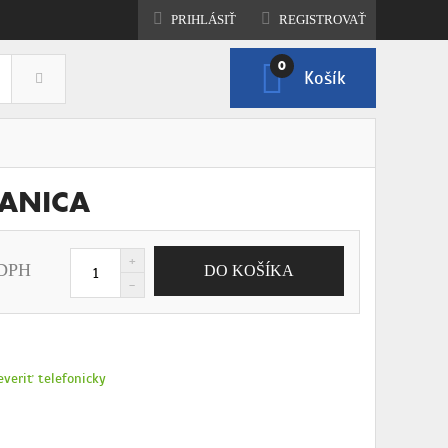
PRIHLÁSIŤ
REGISTROVAŤ
0
Košík
ZOBRAZIŤ KOŠÍK
TANICA
 DPH
everiť telefonicky